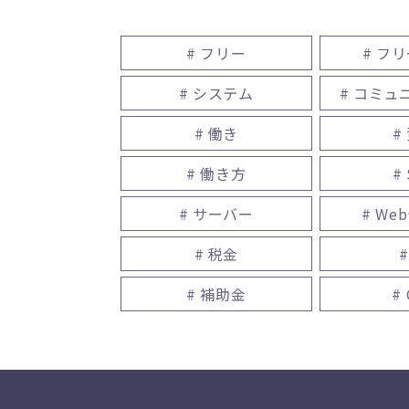
# フリー
# フ
# システム
# コミュ
# 働き
#
# 働き方
#
# サーバー
# We
# 税金
#
# 補助金
#