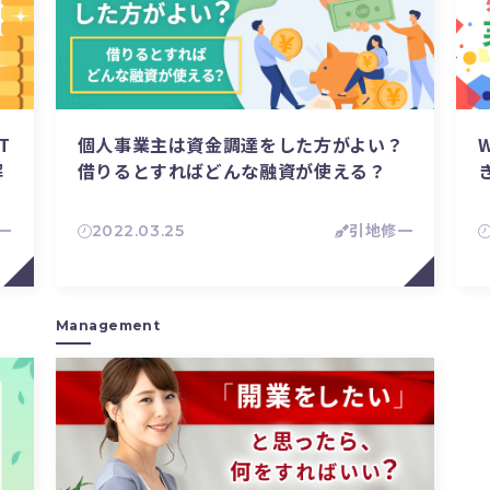
T
個人事業主は資金調達をした方がよい？
解
借りるとすればどんな融資が使える？
一
2022.03.25
引地修一
Management