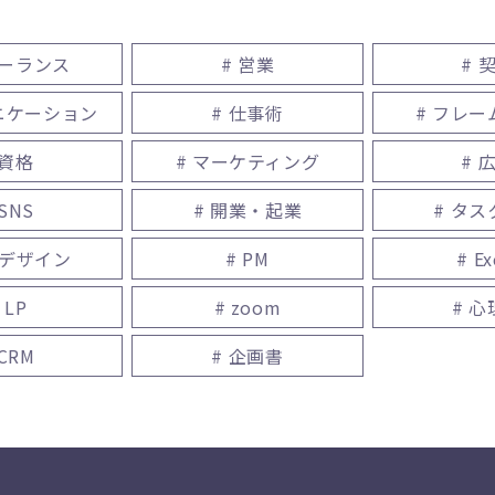
リーランス
# 営業
# 
ニケーション
# 仕事術
# フレ
 資格
# マーケティング
# 
 SNS
# 開業・起業
# タ
bデザイン
# PM
# Ex
 LP
# zoom
# 
 CRM
# 企画書