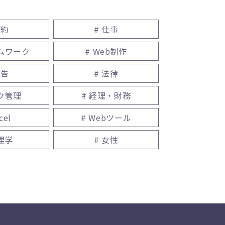
契約
# 仕事
ームワーク
# Web制作
広告
# 法律
スク管理
# 経理・財務
cel
# Webツール
心理学
# 女性