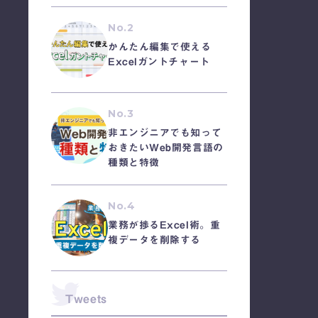
No.2
かんたん編集で使える
Excelガントチャート
No.3
非エンジニアでも知って
おきたいWeb開発言語の
種類と特徴
No.4
業務が捗るExcel術。重
複データを削除する
Tweets