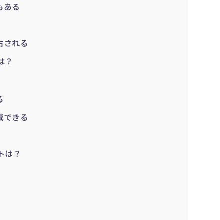
もある
右される
は？
る
減できる
トは？