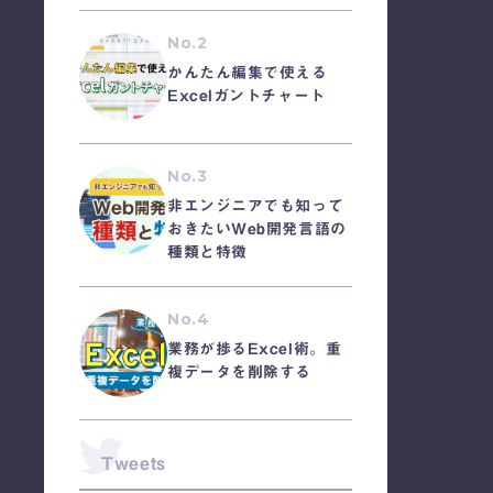
No.2
かんたん編集で使える
Excelガントチャート
No.3
非エンジニアでも知って
おきたいWeb開発言語の
種類と特徴
No.4
業務が捗るExcel術。重
複データを削除する
Tweets