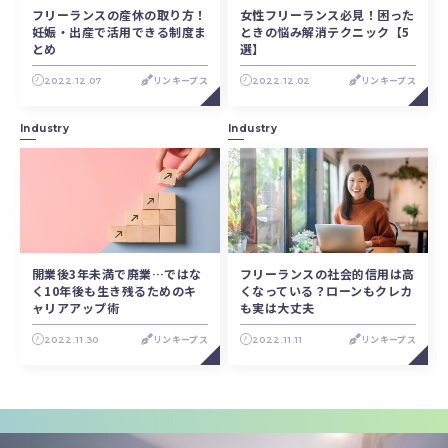
フリーランスの産休の取り方！
女性フリーランス必見！困った
妊娠・出産で活用できる制度ま
ときの悩み解消テクニック【5
とめ
選】
2022.12.07
リンキープス
2022.12.02
リンキープス
Industry
Industry
開業後3年未満で廃業…ではな
フリーランスの社会的信用は高
く10年後も生き残るためのキ
くなっている？ローンもクレカ
ャリアアップ術
も実は大丈夫
2022.11.30
リンキープス
2022.11.11
リンキープス