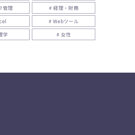
スク管理
# 経理・財務
cel
# Webツール
心理学
# 女性