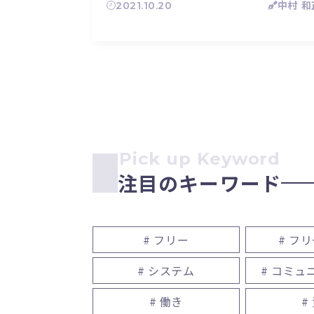
2021.10.20
中村 和
Pick up Keyword
注目のキーワード
# フリー
# フ
# システム
# コミュ
# 働き
#