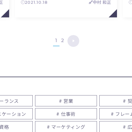
正
2021.10.18
中村 和正
1
2
リーランス
# 営業
# 
ニケーション
# 仕事術
# フレ
 資格
# マーケティング
# 