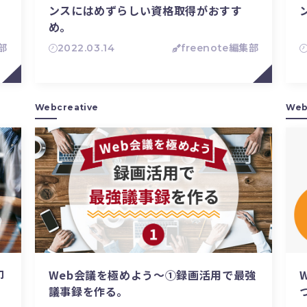
ンスにはめずらしい資格取得がおすす
め。
集部
2022.03.14
freenote編集部
Webcreative
Web
印
Web会議を極めよう〜①録画活用で最強
議事録を作る。